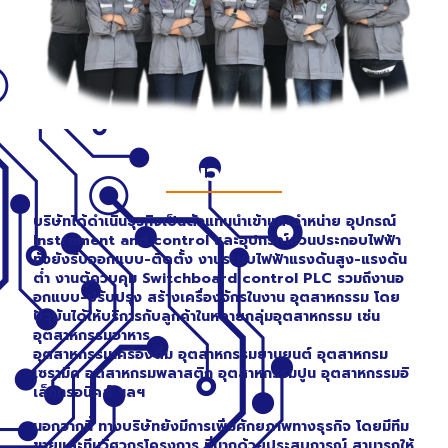
เกี่ยวกับเรา
บริษัทได้ดำเนินธุรกิจเป็นตัวแทนนำเข้าและจำหน่าย อุปกรณ์
Instrument and control และอุปกรณ์ส่วนประกอบไฟฟ้า
ทั้งยังรับออกแบบ-ติดตั้ง งานระบบไฟฟ้าแรงดันสูง-แรงดัน
ต่ำ งานตู้ควบคุม Switchboard control PLC รวมถึงานอ
อกแบบ-ปรับปรุง สร้างเครื่องจักรในงาน อุตสาหกรรม โดย
ปัจุบันได้ให้บริการกับลูกค้าในหลายกลุ่มอุตสาหกรรม เช่น
อุตสาหกรรมอาหาร
อุตสาหกรรมเครื่องดื่ม อุตสาหกรรมยานยนต์ อุตสาหกรม
เซรามิค อุตสาหกรมพลาสติก อุตสาหกรรมปูน อุตสาหกรรมอิ
เล็กทรอนิคส์ ฯลฯ
นอกจากนี้ ทางบริษัทยังมีการเพิ่มศักยภาพทางธุรกิจ โดยมีทีม
ขายและทีมวิศวกรโครงการ ที่มากด้วยประสบการณ์ สามารถให้