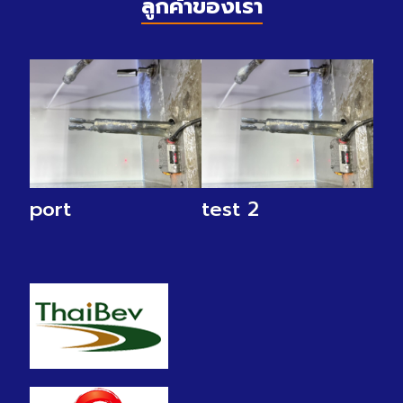
ลูกค้าของเรา
port
test 2
12